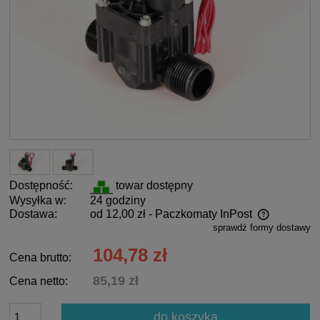
Dostępność:
towar dostępny
Wysyłka w:
24 godziny
Dostawa:
od 12,00 zł
- Paczkomaty InPost
sprawdź formy dostawy
Cena nie zawiera ewentualnych kosztów płatności
104,78 zł
Cena brutto:
85,19 zł
Cena netto:
do koszyka