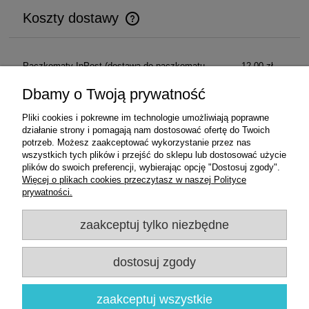
Koszty dostawy
Cena nie zawiera ewentualnych kosztów płatności
Paczkomaty InPost
(dostawa do paczkomatu
12,00 zł
InPost)
Dbamy o Twoją prywatność
Przesyłka kurierska
(dostawa pod wskazany
17,22 zł
Pliki cookies i pokrewne im technologie umożliwiają poprawne
adres)
działanie strony i pomagają nam dostosować ofertę do Twoich
potrzeb. Możesz zaakceptować wykorzystanie przez nas
Odbiór osobisty
(odbiór w siedzibie firmy)
0,00 zł
wszystkich tych plików i przejść do sklepu lub dostosować użycie
plików do swoich preferencji, wybierając opcję "Dostosuj zgody".
Więcej o plikach cookies przeczytasz w naszej Polityce
prywatności.
Zakupy
zaakceptuj tylko niezbędne
Pomoc
dostosuj zgody
Moje konto
Informacje
zaakceptuj wszystkie