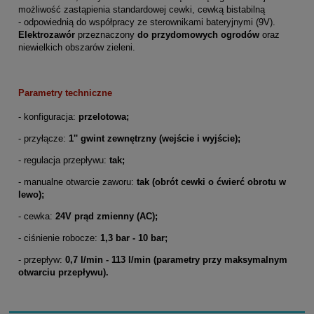
możliwość zastąpienia standardowej cewki, cewką bistabilną
- odpowiednią do współpracy ze sterownikami bateryjnymi (9V).
Elektrozawór
przeznaczony
do przydomowych ogrodów
oraz
niewielkich obszarów zieleni.
Parametry techniczne
- konfiguracja:
przelotowa;
- przyłącze:
1'' gwint zewnętrzny (wejście i wyjście);
- regulacja przepływu:
tak;
- manualne otwarcie zaworu:
tak (obrót cewki o ćwierć obrotu w
lewo);
- cewka:
24V prąd zmienny (AC);
- ciśnienie robocze:
1,3 bar - 10 bar;
- przepływ:
0,7 l/min - 113 l/min (parametry przy maksymalnym
otwarciu przepływu).