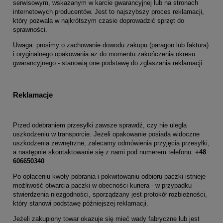
serwisowym, wskazanym w karcie gwarancyjnej lub na stronach
internetowych producentów. Jest to najszybszy proces reklamacji,
który pozwala w najkrótszym czasie doprowadzić sprzęt do
sprawności.
Uwaga: prosimy o zachowanie dowodu zakupu (paragon lub faktura)
i oryginalnego opakowania aż do momentu zakończenia okresu
gwarancyjnego - stanowią one podstawę do zgłaszania reklamacji.
Reklamacje
Przed odebraniem przesyłki zawsze sprawdź, czy nie uległa
uszkodzeniu w transporcie. Jeżeli opakowanie posiada widoczne
uszkodzenia zewnętrzne, zalecamy odmówienia przyjęcia przesyłki,
a następnie skontaktowanie się z nami pod numerem telefonu:
+48
606650340
.
Po opłaceniu kwoty pobrania i pokwitowaniu odbioru paczki istnieje
możliwość otwarcia paczki w obecności kuriera - w przypadku
stwierdzenia niezgodności, sporządzany jest protokół rozbieżności,
który stanowi podstawę późniejszej reklamacji.
Jeżeli zakupiony towar okazuje się mieć wady fabryczne lub jest