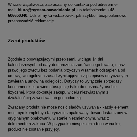
W razie wątpliwości, zapraszamy do kontaktu pod adresem e-
mail:
biuro@system-nawadniania.pl
lub telefonicznie:
+48
606650340
. Udzielimy Ci wskazówek, jak szybko i bezproblemowo
przeprowadzić reklamację.
Zwrot produktów
Zgodnie z obowiązującymi przepisami, w ciągu 14 dni
kalendarzowych od daty dostarczenia zamówionego towaru, masz
prawo jego zwrotu bez podania przyczyn w ramach odstąpienia od
umowy, wg ogólnych zasad wynikających z przepisów dotyczących
zawierania umów na odległość. Dotyczy to wyłącznie sprzedaży
konsumenckiej, a więc stosuje się tylko do sprzedaży osobie
fizycznej, która dokonuje zakupu w celu niezwiązanym z
działalnością zawodową lub gospodarczą.
Zwracany produkt nie może nosić śladów używania - każdy element
musi być kompletny i fabrycznie zapakowany, towar dostarczony w
oryginalnym opakowaniu w stanie niezmienionym, wraz z
dokumentem zakupu. W przypadku niespełnienia tego warunku,
produkt nie zostanie przyjęty.