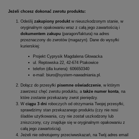
Jeżeli chcesz dokonać zwrotu produktu:
Odeślij
zakupiony produkt
w nieuszkodzonym stanie, w
oryginalnym opakowaniu wraz z całą jego zawartością i
dokumentem zakupu
(paragon/faktura) na adres
przeznaczony do zwrotów (magazyn). Dane do wysyłki
kurierskiej:
Projekt Cyprysik Magdalena Głowacka
ul. Reptowska 22, 42-674 Ptakowice
telefon (dla kuriera): 606650340
e-mail: biuro@system-nawadniania.pl.
Dołącz do przesyłki
pisemne oświadczenie
, w którym
zawrzesz chęć zwrotu produktu, a
także numer konta
, na
które zostanie przekazany zwrot pieniędzy.
W
ciągu 3 dni
roboczych od otrzymania Twojej przesyłki,
sprawdzimy stan przekazanego produktu (czy nie nosi
śladów użytkowania, czy nie został uszkodzony lub
zniszczony, czy znajduje się w oryginalnym opakowaniu z
całą jego zawartością).
Jeżeli nie odnotujemy przeciwwskazań, na Twój adres email