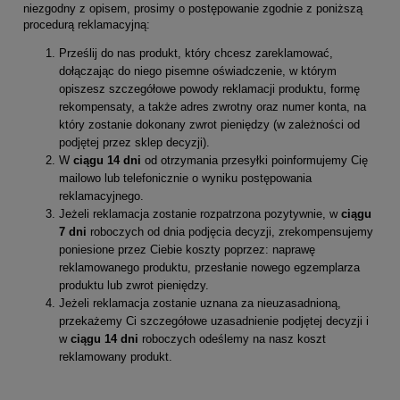
niezgodny z opisem, prosimy o postępowanie zgodnie z poniższą
procedurą reklamacyjną:
Prześlij do nas produkt, który chcesz zareklamować,
dołączając do niego pisemne oświadczenie,
w którym
opiszesz szczegółowe powody reklamacji produktu, formę
rekompensaty, a także adres zwrotny oraz numer konta, na
który zostanie dokonany zwrot pieniędzy (w zależności od
podjętej przez sklep decyzji).
W
ciągu 14 dni
od otrzymania przesyłki poinformujemy Cię
mailowo lub telefonicznie o wyniku postępowania
reklamacyjnego.
Jeżeli reklamacja zostanie rozpatrzona pozytywnie, w
ciągu
7 dni
roboczych od dnia podjęcia decyzji, zrekompensujemy
poniesione przez Ciebie koszty poprzez: naprawę
reklamowanego produktu, przesłanie nowego egzemplarza
produktu lub zwrot pieniędzy.
Jeżeli reklamacja zostanie uznana za nieuzasadnioną,
przekażemy Ci szczegółowe uzasadnienie podjętej decyzji i
w
ciągu 14 dni
roboczych odeślemy na nasz koszt
reklamowany produkt.