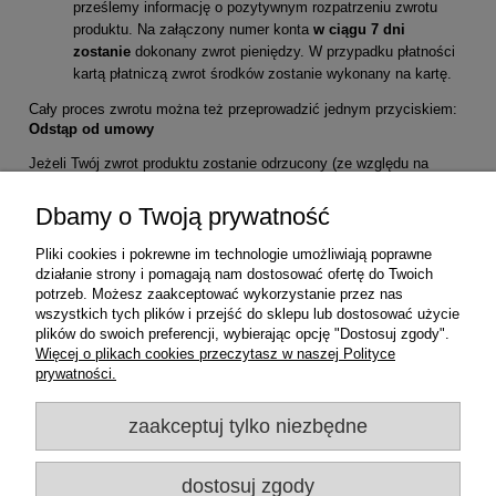
prześlemy informację o pozytywnym rozpatrzeniu zwrotu
produktu. Na załączony numer konta
w ciągu 7 dni
zostanie
dokonany zwrot pieniędzy. W przypadku płatności
kartą płatniczą zwrot środków zostanie wykonany na kartę.
Cały proces zwrotu można też przeprowadzić jednym przyciskiem:
Odstąp od umowy
Jeżeli Twój zwrot produktu zostanie odrzucony (ze względu na
uszkodzenie produktu lub oznaki użytkowania), przekażemy Ci na
wskazany adres email informację o nieprzyjęciu zwrotu produktu.
Dbamy o Twoją prywatność
W ciągu 7 dni roboczych na wskazany adres zwrotny odeślemy
produkt, pokrywając koszt przesyłki.
Pliki cookies i pokrewne im technologie umożliwiają poprawne
działanie strony i pomagają nam dostosować ofertę do Twoich
Pamiętaj! Koszty zwrotu produktu ponosi zwracający! (
Regulamin
potrzeb. Możesz zaakceptować wykorzystanie przez nas
zakupów
).
wszystkich tych plików i przejść do sklepu lub dostosować użycie
plików do swoich preferencji, wybierając opcję "Dostosuj zgody".
Więcej o plikach cookies przeczytasz w naszej Polityce
prywatności.
Zakupy
zaakceptuj tylko niezbędne
Pomoc
dostosuj zgody
Moje konto