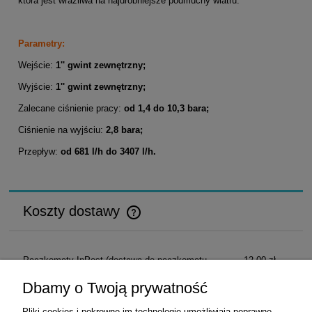
która jest wrażliwa na najdrobniejsze podmuchy wiatru.
Parametry:
Wejście:
1'' gwint zewnętrzny;
Wyjście:
1'' gwint zewnętrzny;
Zalecane ciśnienie pracy:
od 1,4 do 10,3 bara;
Ciśnienie na wyjściu:
2,8 bara;
Przepływ:
od 681 l/h do 3407 l/h.
Koszty dostawy
Cena nie zawiera ewentualnych kosztów płatności
Paczkomaty InPost
(dostawa do paczkomatu
12,00 zł
InPost)
Dbamy o Twoją prywatność
Przesyłka kurierska
(dostawa pod wskazany
17,22 zł
Pliki cookies i pokrewne im technologie umożliwiają poprawne