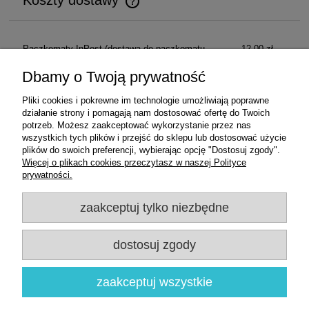
Koszty dostawy
Cena nie zawiera ewentualnych kosztów płatności
Paczkomaty InPost
(dostawa do paczkomatu
12,00 zł
InPost)
Dbamy o Twoją prywatność
Przesyłka kurierska
(dostawa pod wskazany
17,22 zł
Pliki cookies i pokrewne im technologie umożliwiają poprawne
adres)
działanie strony i pomagają nam dostosować ofertę do Twoich
potrzeb. Możesz zaakceptować wykorzystanie przez nas
Odbiór osobisty
(odbiór w siedzibie firmy)
0,00 zł
wszystkich tych plików i przejść do sklepu lub dostosować użycie
plików do swoich preferencji, wybierając opcję "Dostosuj zgody".
Więcej o plikach cookies przeczytasz w naszej Polityce
prywatności.
Zakupy
zaakceptuj tylko niezbędne
Pomoc
dostosuj zgody
Moje konto
Informacje
zaakceptuj wszystkie