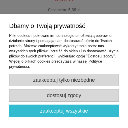
5,39 zł
Cena netto:
Dbamy o Twoją prywatność
do koszyka
Pliki cookies i pokrewne im technologie umożliwiają poprawne
działanie strony i pomagają nam dostosować ofertę do Twoich
potrzeb. Możesz zaakceptować wykorzystanie przez nas
«
1
2
3
4
5
...
11
»
wszystkich tych plików i przejść do sklepu lub dostosować użycie
plików do swoich preferencji, wybierając opcję "Dostosuj zgody".
Więcej o plikach cookies przeczytasz w naszej Polityce
prywatności.
Zakupy
zaakceptuj tylko niezbędne
Pomoc
dostosuj zgody
Moje konto
Informacje
zaakceptuj wszystkie