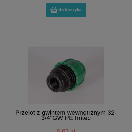
do koszyka
Przelot z gwintem wewnętrznym 32-
3/4''GW PE Irritec
6,63 zł